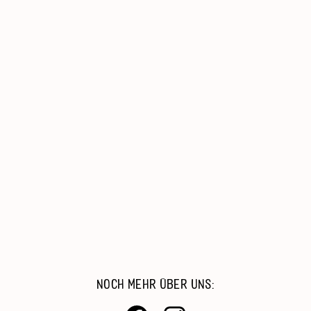
AWO-Duisburg
Senioren, Wohnen & Pflege
Kinder, Jugend & Familie
Migration & Integration
Beratung & Hilfe
Catering & Reinigungsdienste
Arbeiten Bei Der AWO
NOCH MEHR ÜBER UNS: