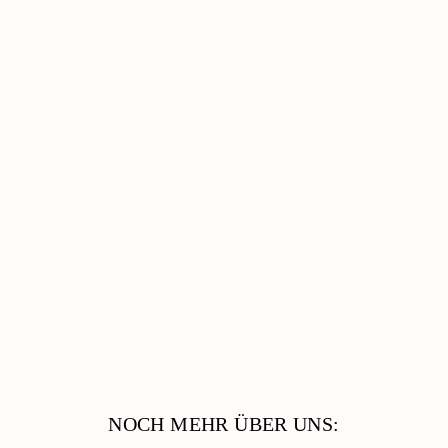
AWO-Duisburg
Senioren, Wohnen & Pflege
Kinder, Jugend & Familie
Migration & Integration
Beratung & Hilfe
Catering & Reinigungsdienste
Arbeiten Bei Der AWO
NOCH MEHR ÜBER UNS: