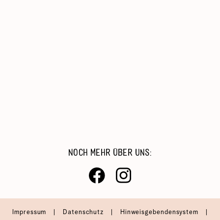
Kinder, Jugend & Familie
Migration & Integration
Beratung & Hilfe
Catering & Reinigungsdienste
Arbeiten Bei Der AWO
NOCH MEHR ÜBER UNS:
Impressum
|
Datenschutz
|
Hinweisgebendensystem
|