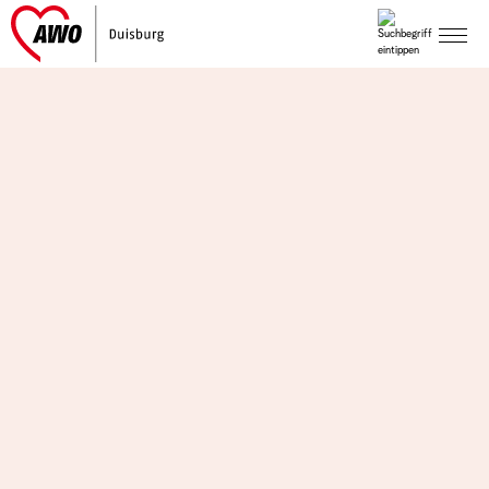
Sie sind hier:
Die AWO-Duisburg
News
AWOcura-
Demenz-Wohngemeinschaft bei STUDIO 47 🎬