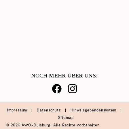
Migration & Integration
Beratung & Hilfe
Catering & Reinigungsdienste
Arbeiten Bei Der AWO
NOCH MEHR ÜBER UNS:
Impressum
|
Datenschutz
|
Hinweisgebendensystem
|
Sitemap
© 2026 AWO-Duisburg. Alle Rechte vorbehalten.