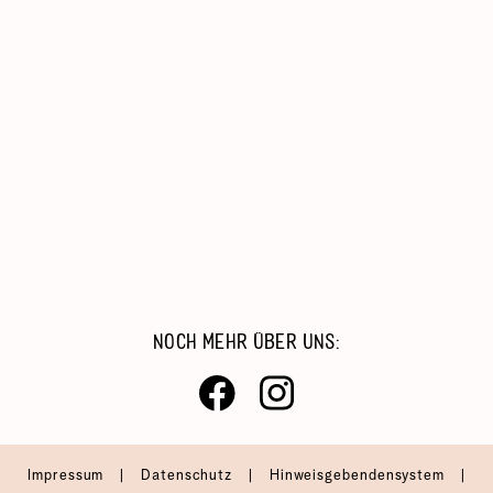
Kinder, Jugend & Familie
Migration & Integration
Beratung & Hilfe
Catering & Reinigungsdienste
Arbeiten Bei Der AWO
NOCH MEHR ÜBER UNS:
Impressum
|
Datenschutz
|
Hinweisgebendensystem
|