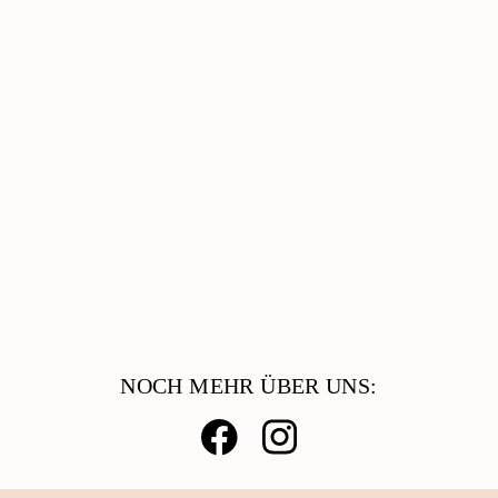
Senioren, Wohnen & Pflege
Kinder, Jugend & Familie
Migration & Integration
Beratung & Hilfe
Catering & Reinigungsdienste
Arbeiten Bei Der AWO
NOCH MEHR ÜBER UNS: