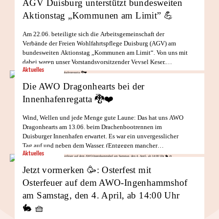
AGV Duisburg unterstützt bundesweiten
Aktionstag „Kommunen am Limit” 💪
Am 22.06. beteiligte sich die Arbeitsgemeinschaft der
Verbände der Freien Wohlfahrtspflege Duisburg (AGV) am
bundesweiten Aktionstag „Kommunen am Limit“. Von uns mit
dabei waren unser Vorstandsvorsitzender Veysel Keser,
Aktuelles
Vorstandsmitglied sowie Geschäftsführer der AWOcasa
weiterlesen
Hartmut Ploum und Geschäftsführer der AWO-Integration Dirk
Die AWO Dragonhearts bei der
[…]
Innenhafenregatta 🐉❤️
Wind, Wellen und jede Menge gute Laune: Das hat uns AWO
Dragonhearts am 13.06. beim Drachenbootrennen im
Duisburger Innenhafen erwartet. Es war ein unvergesslicher
Tag auf und neben dem Wasser. (Entgegen mancher
Aktuelles
Erwartungen: Nein, nicht im! 😉) Zwar machte uns […]
weiterlesen
Jetzt vormerken 🥳: Osterfest mit
Osterfeuer auf dem AWO-Ingenhammshof
am Samstag, den 4. April, ab 14:00 Uhr⁠
🐇 🧺⁠ ⁠