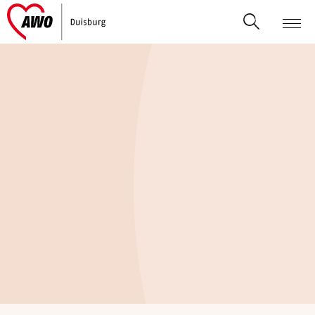
WILLKOMMEN BEI DER
AWO-DUISBURG
Senioren, Wohnen und Pflege
Kinder, Jugend und Familie
Migration und Integration
Beratung und Hilfe
Catering und Reinigungsdienste