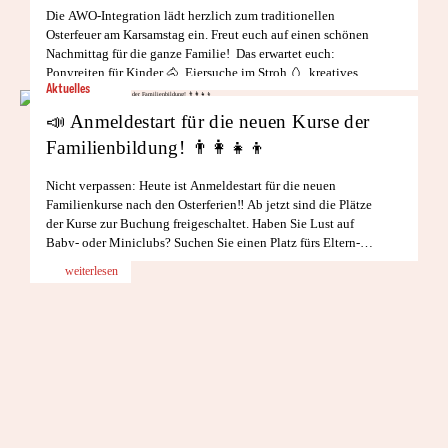
Die AWO-Integration lädt herzlich zum traditionellen
Osterfeuer am Karsamstag ein. Freut euch auf einen schönen
Nachmittag für die ganze Familie!⁠ ⁠ Das erwartet euch:
Ponyreiten für Kinder 🐴, Eiersuche im Stroh 🥚, kreatives
Aktuelles
Basteln 🎨, Kaffee & Kuchen ☕🍰, Herzhaftes […]
weiterlesen
📣 Anmeldestart für die neuen Kurse der
Familienbildung! 👨‍👩‍👧‍👦
Nicht verpassen: Heute ist Anmeldestart für die neuen
Familienkurse nach den Osterferien‼️⁠ Ab jetzt sind die Plätze
der Kurse zur Buchung freigeschaltet. Haben Sie Lust auf
Baby- oder Miniclubs? Suchen Sie einen Platz fürs Eltern-
Kind-Turnen oder Schwimmkurse? 🏊 Dann seien […]
weiterlesen
BLEIBEN SIE