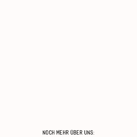
AWO-Duisburg
Senioren, Wohnen & Pflege
Kinder, Jugend & Familie
Migration & Integration
Beratung & Hilfe
Catering & Reinigungsdienste
Arbeiten Bei Der AWO
NOCH MEHR ÜBER UNS: