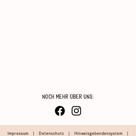
Kinder, Jugend & Familie
Migration & Integration
Beratung & Hilfe
Catering & Reinigungsdienste
Arbeiten Bei Der AWO
NOCH MEHR ÜBER UNS:
Impressum
|
Datenschutz
|
Hinweisgebendensystem
|