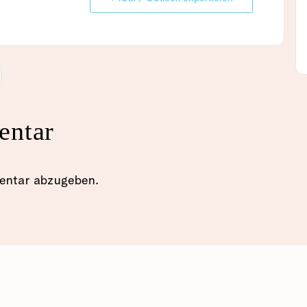
entar
entar abzugeben.
EN, WOHNEN & PFLEGE
KINDER, JUGEND & FAMILIE