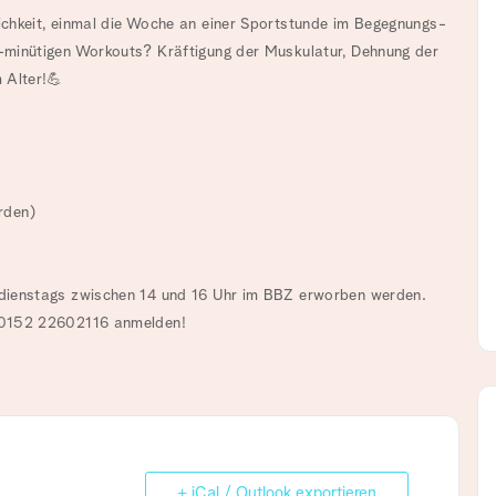
chkeit, einmal die Woche an einer Sportstunde im Begegnungs-
-minütigen Workouts? Kräftigung der Muskulatur, Dehnung der
 Alter!💪
den)⁠
dienstags zwischen 14 und 16 Uhr im BBZ erworben werden.
📞0152 22602116 anmelden!⁠
+ iCal / Outlook exportieren