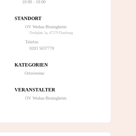
10:00 - 10:00
STANDORT
OV Wedau-Bissingheim
Dorfplatz 5a, 47279 Duisburg
Telefon
0203 5037770
KATEGORIEN
Ortsvereine
VERANSTALTER
OV Wedau-Bissingheim