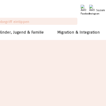
Soziale
Kinder, Jugend & Familie
Migration & Integration
s
Kundgebung für ein soziales Duisburg
ür ein soziales Duisburg
/wohlfahrtsverbaende-duisburg.de –