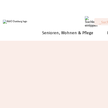
Senioren, Wohnen & Pflege
Sie sind hier:
Die AWO-Duisburg
New
News
Kundgebung f
22. November 2023 /
(Pressemitteilung , https:/
15.11.2023)