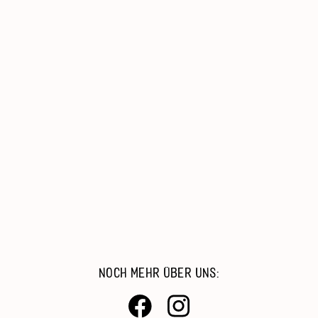
AWO-Duisburg
Senioren, Wohnen & Pflege
Kinder, Jugend & Familie
Migration & Integration
Beratung & Hilfe
Catering & Reinigungsdienste
Arbeiten Bei Der AWO
NOCH MEHR ÜBER UNS: