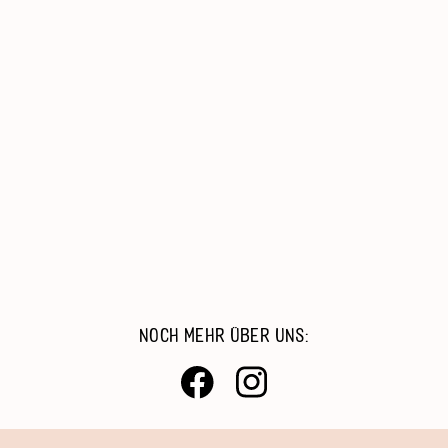
Senioren, Wohnen & Pflege
Kinder, Jugend & Familie
Migration & Integration
Beratung & Hilfe
Catering & Reinigungsdienste
Arbeiten Bei Der AWO
NOCH MEHR ÜBER UNS: