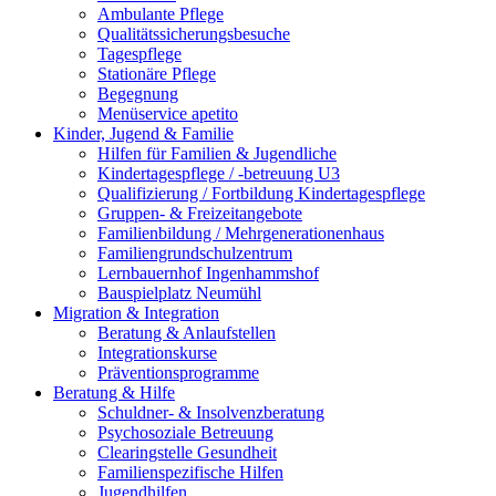
Ambulante Pflege
Qualitätssicherungsbesuche
Tagespflege
Stationäre Pflege
Begegnung
Menüservice apetito
Kinder, Jugend & Familie
Hilfen für Familien & Jugendliche
Kindertagespflege / -betreuung U3
Qualifizierung / Fortbildung Kindertagespflege
Gruppen- & Freizeitangebote
Familienbildung / Mehrgenerationenhaus
Familiengrundschulzentrum
Lernbauernhof Ingenhammshof
Bauspielplatz Neumühl
Migration & Integration
Beratung & Anlaufstellen
Integrationskurse
Präventionsprogramme
Beratung & Hilfe
Schuldner- & Insolvenzberatung
Psychosoziale Betreuung
Clearingstelle Gesundheit
Familienspezifische Hilfen
Jugendhilfen