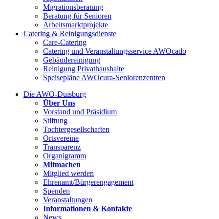
Migrationsberatung
Beratung für Senioren
Arbeitsmarktprojekte
Catering & Reinigungsdienste
Care-Catering
Catering und Veranstaltungsservice AWOcado
Gebäudereinigung
Reinigung Privathaushalte
Speisepläne AWOcura-Seniorenzentren
Die AWO-Duisburg
Über Uns
Vorstand und Präsidium
Stiftung
Tochtergesellschaften
Ortsvereine
Transparenz
Organigramm
Mitmachen
Mitglied werden
Ehrenamt/Bürgerengagement
Spenden
Veranstaltungen
Informationen & Kontakte
News