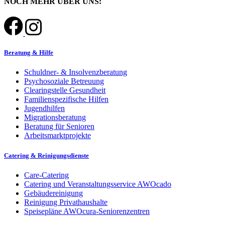
NOCH MEHR ÜBER UNS:
Beratung & Hilfe
Schuldner- & Insolvenzberatung
Psychosoziale Betreuung
Clearingstelle Gesundheit
Familienspezifische Hilfen
Jugendhilfen
Migrationsberatung
Beratung für Senioren
Arbeitsmarktprojekte
Catering & Reinigungsdienste
Care-Catering
Catering und Veranstaltungsservice AWOcado
Gebäudereinigung
Reinigung Privathaushalte
Speisepläne AWOcura-Seniorenzentren